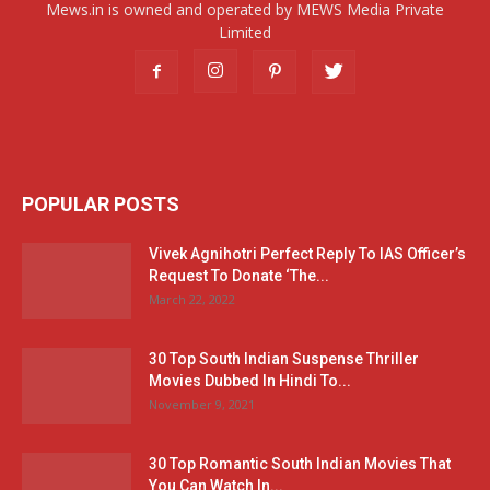
Mews.in is owned and operated by MEWS Media Private
Limited
POPULAR POSTS
Vivek Agnihotri Perfect Reply To IAS Officer’s
Request To Donate ‘The...
March 22, 2022
30 Top South Indian Suspense Thriller
Movies Dubbed In Hindi To...
November 9, 2021
30 Top Romantic South Indian Movies That
You Can Watch In...