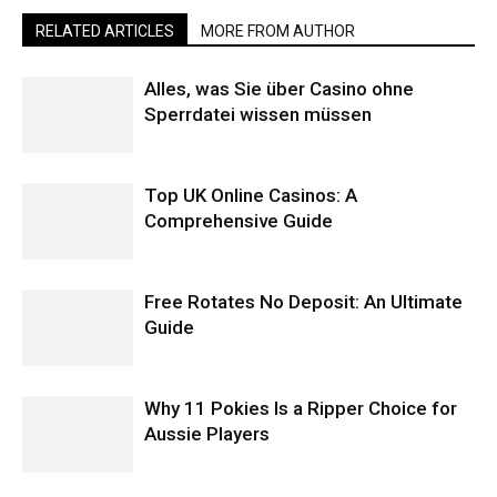
RELATED ARTICLES
MORE FROM AUTHOR
Alles, was Sie über Casino ohne
Sperrdatei wissen müssen
Top UK Online Casinos: A
Comprehensive Guide
Free Rotates No Deposit: An Ultimate
Guide
Why 11 Pokies Is a Ripper Choice for
Aussie Players