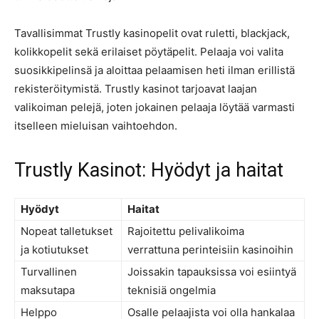
Tavallisimmat Trustly kasinopelit ovat ruletti, blackjack,
kolikkopelit sekä erilaiset pöytäpelit. Pelaaja voi valita
suosikkipelinsä ja aloittaa pelaamisen heti ilman erillistä
rekisteröitymistä. Trustly kasinot tarjoavat laajan
valikoiman pelejä, joten jokainen pelaaja löytää varmasti
itselleen mieluisan vaihtoehdon.
Trustly Kasinot: Hyödyt ja haitat
Hyödyt
Haitat
Nopeat talletukset
Rajoitettu pelivalikoima
ja kotiutukset
verrattuna perinteisiin kasinoihin
Turvallinen
Joissakin tapauksissa voi esiintyä
maksutapa
teknisiä ongelmia
Helppo
Osalle pelaajista voi olla hankalaa