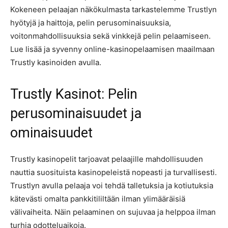
Kokeneen pelaajan näkökulmasta tarkastelemme
Trustlyn
hyötyjä ja haittoja, pelin perusominaisuuksia,
voitonmahdollisuuksia sekä vinkkejä pelin pelaamiseen.
Lue lisää ja syvenny online-kasinopelaamisen maailmaan
Trustly kasinoiden avulla.
Trustly Kasinot: Pelin
perusominaisuudet ja
ominaisuudet
Trustly kasinopelit tarjoavat pelaajille mahdollisuuden
nauttia suosituista kasinopeleistä nopeasti ja turvallisesti.
Trustlyn avulla pelaaja voi tehdä talletuksia ja kotiutuksia
kätevästi omalta pankkitililtään ilman ylimääräisiä
välivaiheita. Näin pelaaminen on sujuvaa ja helppoa ilman
turhia odotteluaikoja.