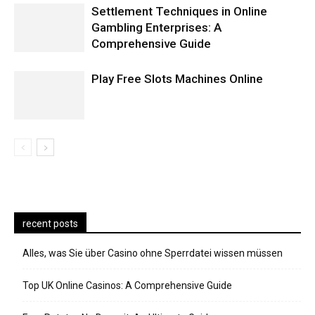
Settlement Techniques in Online
Gambling Enterprises: A
Comprehensive Guide
Play Free Slots Machines Online
recent posts
Alles, was Sie über Casino ohne Sperrdatei wissen müssen
Top UK Online Casinos: A Comprehensive Guide