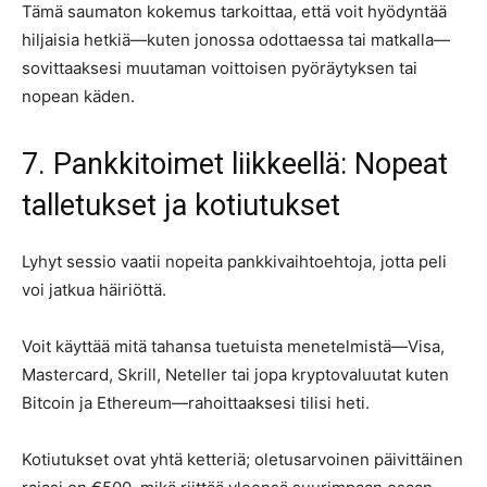
Tämä saumaton kokemus tarkoittaa, että voit hyödyntää
hiljaisia hetkiä—kuten jonossa odottaessa tai matkalla—
sovittaaksesi muutaman voittoisen pyöräytyksen tai
nopean käden.
7. Pankkitoimet liikkeellä: Nopeat
talletukset ja kotiutukset
Lyhyt sessio vaatii nopeita pankkivaihtoehtoja, jotta peli
voi jatkua häiriöttä.
Voit käyttää mitä tahansa tuetuista menetelmistä—Visa,
Mastercard, Skrill, Neteller tai jopa kryptovaluutat kuten
Bitcoin ja Ethereum—rahoittaaksesi tilisi heti.
Kotiutukset ovat yhtä ketteriä; oletusarvoinen päivittäinen