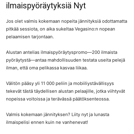
ilmaispyöräytyksiä Nyt
Jos olet valmis kokemaan nopeita jännityksiä odottamatta
pitkää sessiota, on aika sukeltaa Vegasino:n nopean
pelaamisen tarjontaan.
Alustan antelias ilmaispyöräytyspromo—200 ilmaista
pyöräytystä—antaa mahdollisuuden testata useita pelejä
ilman, että oma pelikassa kasvaa liikaa.
Välitön pääsy yli 11 000 peliin ja mobiiliystävällisyys
tekevät tästä täydellisen alustan pelaajille, jotka viihtyvät
nopeissa voitoissa ja terävässä päätöksenteossa.
Valmis kokemaan jännityksen? Liity nyt ja lunasta
ilmaispelisi ennen kuin ne vanhenevat!