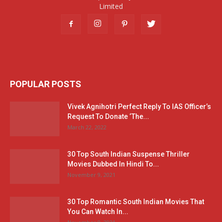
Limited
POPULAR POSTS
Vivek Agnihotri Perfect Reply To IAS Officer’s
Request To Donate ‘The...
March 22, 2022
30 Top South Indian Suspense Thriller
Movies Dubbed In Hindi To...
November 9, 2021
30 Top Romantic South Indian Movies That
You Can Watch In...