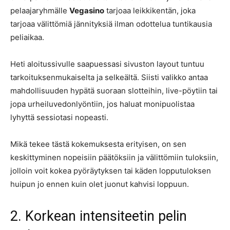
pelaajaryhmälle
Vegasino
tarjoaa leikkikentän, joka
tarjoaa välittömiä jännityksiä ilman odottelua tuntikausia
peliaikaa.
Heti aloitussivulle saapuessasi sivuston layout tuntuu
tarkoituksenmukaiselta ja selkeältä. Siisti valikko antaa
mahdollisuuden hypätä suoraan slotteihin, live-pöytiin tai
jopa urheiluvedonlyöntiin, jos haluat monipuolistaa
lyhyttä sessiotasi nopeasti.
Mikä tekee tästä kokemuksesta erityisen, on sen
keskittyminen nopeisiin päätöksiin ja välittömiin tuloksiin,
jolloin voit kokea pyöräytyksen tai käden lopputuloksen
huipun jo ennen kuin olet juonut kahvisi loppuun.
2. Korkean intensiteetin pelin