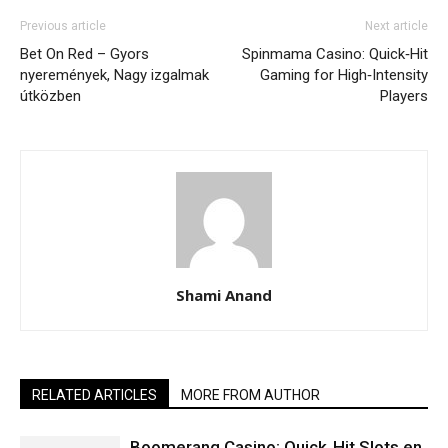
Previous article
Next article
Bet On Red – Gyors
Spinmama Casino: Quick‑Hit
nyeremények, Nagy izgalmak
Gaming for High‑Intensity
útközben
Players
Shami Anand
RELATED ARTICLES
MORE FROM AUTHOR
Boomerang Casino: Quick‑Hit Slots en