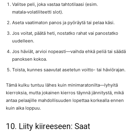
Valitse peli, joka vastaa tahtotilaasi (esim.
matala‑volatiliteetti slot).
Aseta vaatimaton panos ja pyöräytä tai pelaa käsi.
Jos voitat, päätä heti, nostatko rahat vai panostatko
uudelleen.
Jos häviät, arvioi nopeasti—vaihda ehkä peliä tai säädä
panoksen kokoa.
Toista, kunnes saavutat asetetun voitto- tai häviörajan.
Tämä kulku tuntuu lähes kuin minimaratonilta—lyhyitä
kierroksia, mutta jokainen kierros täynnä jännitystä, mikä
antaa pelaajille mahdollisuuden lopettaa korkealla ennen
kuin aika loppuu.
10. Liity kiireeseen: Saat