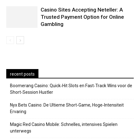
Casino Sites Accepting Neteller: A
Trusted Payment Option for Online
Gambling
recent posts
Boomerang Casino: Quick‑Hit Slots en Fast‑Track Wins voor de
Short‑Session Hustler
Nyx Bets Casino: De Ultieme Short‑Game, Hoge‑Intensiteit
Ervaring
Magic Red Casino Mobile: Schnelles, intensives Spielen
unterwegs