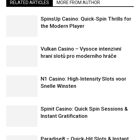
RELATED ARTICLES
MORE FROM AUTHOR
SpinsUp Casino: Quick‑Spin Thrills for
the Modern Player
Vulkan Casino – Vysoce intenzivní
hraní slotů pro moderního hráče
N1 Casino: High‑Intensity Slots voor
Snelle Winsten
Spinit Casino: Quick Spin Sessions &
Instant Gratification
Paradise8 – Quick‑Hit Slots & Instant