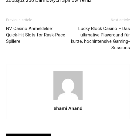
Zdobądź 250 Darmowych Spinów Teraz!
Previous article
Next article
NV Casino Anmeldelse:
Lucky Block Casino – Das
Quick‑Hit Slots for Rask‑Pace
ultimative Playground für
Spillere
kurze, hochintensive Gaming-
Sessions
Shami Anand