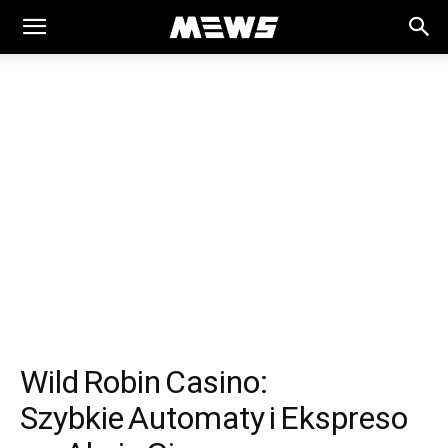
MEWS
Wild Robin Casino:
Szybkie Automaty i Ekspreso