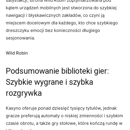
satysfakcji, strona Wild Robin zoptymalizowana pod
kątem urządzeń mobilnych jest stworzona do szybkiej
nawigacji i błyskawicznych zakładów, co czyni ją
miejscem docelowym dla każdego, kto chce szybkiego
dreszczyku emocji bez konieczności długiego
sesjonowania.
Wild Robin
Podsumowanie biblioteki gier:
Szybkie wygrane i szybka
rozgrywka
Kasyno oferuje ponad dziesięć tysięcy tytułów, jednak
gracze preferują automaty o niskiej zmienności i szybkim
czasie obrotu, a także gry stołowe, które kończą rundę w