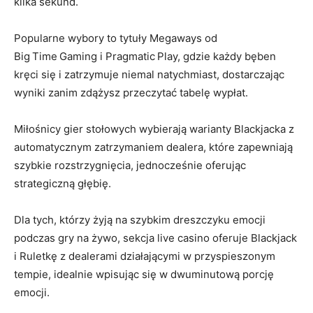
kilka sekund.
Popularne wybory to tytuły Megaways od
Big Time Gaming i Pragmatic Play, gdzie każdy bęben
kręci się i zatrzymuje niemal natychmiast, dostarczając
wyniki zanim zdążysz przeczytać tabelę wypłat.
Miłośnicy gier stołowych wybierają warianty Blackjacka z
automatycznym zatrzymaniem dealera, które zapewniają
szybkie rozstrzygnięcia, jednocześnie oferując
strategiczną głębię.
Dla tych, którzy żyją na szybkim dreszczyku emocji
podczas gry na żywo, sekcja live casino oferuje Blackjack
i Ruletkę z dealerami działającymi w przyspieszonym
tempie, idealnie wpisując się w dwuminutową porcję
emocji.