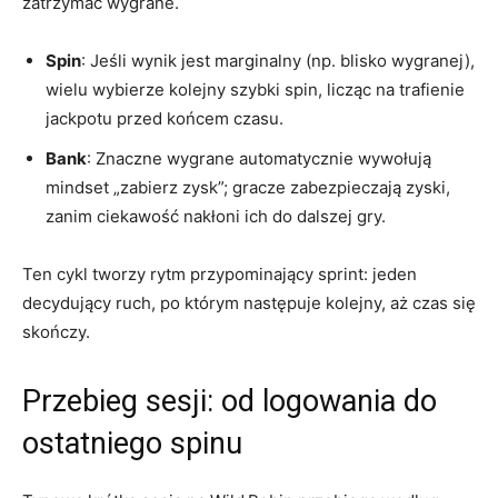
zatrzymać wygrane.
Spin
: Jeśli wynik jest marginalny (np. blisko wygranej),
wielu wybierze kolejny szybki spin, licząc na trafienie
jackpotu przed końcem czasu.
Bank
: Znaczne wygrane automatycznie wywołują
mindset „zabierz zysk”; gracze zabezpieczają zyski,
zanim ciekawość nakłoni ich do dalszej gry.
Ten cykl tworzy rytm przypominający sprint: jeden
decydujący ruch, po którym następuje kolejny, aż czas się
skończy.
Przebieg sesji: od logowania do
ostatniego spinu