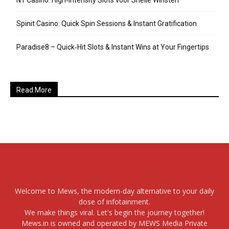
N1 Casino: High‑Intensity Slots voor Snelle Winsten
Spinit Casino: Quick Spin Sessions & Instant Gratification
Paradise8 – Quick‑Hit Slots & Instant Wins at Your Fingertips
Read More
Welcome to Mews, the modern-day alternative to your daily
dose of infotainment.
We make things viral. Let's begin the journey together!
Mews.in is owned and operated by MEWS Media Private