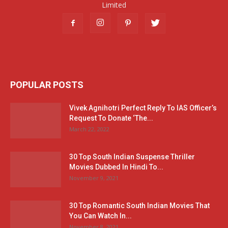
Limited
POPULAR POSTS
Vivek Agnihotri Perfect Reply To IAS Officer’s
Request To Donate ‘The...
March 22, 2022
30 Top South Indian Suspense Thriller
Movies Dubbed In Hindi To...
November 9, 2021
30 Top Romantic South Indian Movies That
You Can Watch In...
November 8, 2021