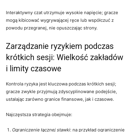
Interaktywny czat utrzymuje wysokie napięcie; gracze
mogą kibicować wygrywającej ręce lub współczuć z
powodu przegranej, nie opuszczając strony.
Zarządzanie ryzykiem podczas
krótkich sesji: Wielkość zakładów
i limity czasowe
Kontrola ryzyka jest kluczowa podczas krótkich sesji;
gracze zwykle przyjmują zdyscyplinowane podejście,
ustalając zarówno granice finansowe, jak i czasowe.
Najczęstsza strategia obejmuje:
Ograniczenie łącznej stawki
: na przykład ograniczenie