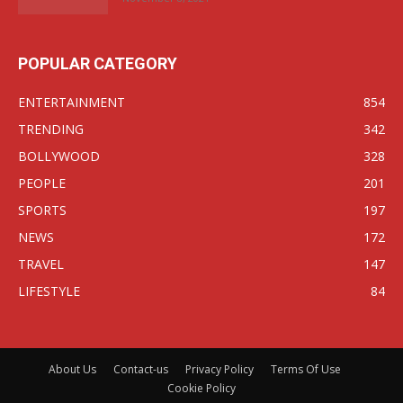
POPULAR CATEGORY
ENTERTAINMENT
854
TRENDING
342
BOLLYWOOD
328
PEOPLE
201
SPORTS
197
NEWS
172
TRAVEL
147
LIFESTYLE
84
About Us
Contact-us
Privacy Policy
Terms Of Use
Cookie Policy