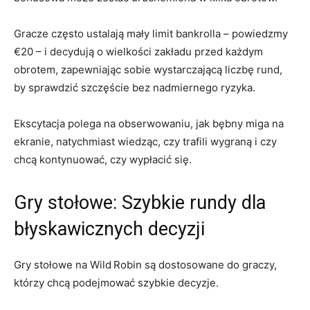
Gracze często ustalają mały limit bankrolla – powiedzmy
€20 – i decydują o wielkości zakładu przed każdym
obrotem, zapewniając sobie wystarczającą liczbę rund,
by sprawdzić szczęście bez nadmiernego ryzyka.
Ekscytacja polega na obserwowaniu, jak bębny miga na
ekranie, natychmiast wiedząc, czy trafili wygraną i czy
chcą kontynuować, czy wypłacić się.
Gry stołowe: Szybkie rundy dla
błyskawicznych decyzji
Gry stołowe na Wild Robin są dostosowane do graczy,
którzy chcą podejmować szybkie decyzje.