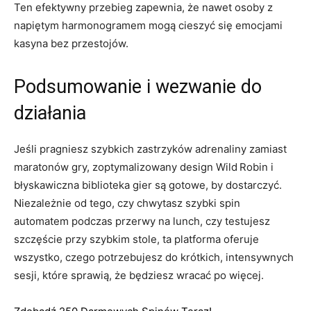
Ten efektywny przebieg zapewnia, że nawet osoby z
napiętym harmonogramem mogą cieszyć się emocjami
kasyna bez przestojów.
Podsumowanie i wezwanie do
działania
Jeśli pragniesz szybkich zastrzyków adrenaliny zamiast
maratonów gry, zoptymalizowany design Wild Robin i
błyskawiczna biblioteka gier są gotowe, by dostarczyć.
Niezależnie od tego, czy chwytasz szybki spin
automatem podczas przerwy na lunch, czy testujesz
szczęście przy szybkim stole, ta platforma oferuje
wszystko, czego potrzebujesz do krótkich, intensywnych
sesji, które sprawią, że będziesz wracać po więcej.