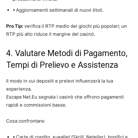
• Aggiornamenti settimanali di nuovi titoli.
Pro Tip:
verifica il RTP medio dei giochi più popolari; un
RTP più alto riduce il margine del casinò.
4. Valutare Metodi di Pagamento,
Tempi di Prelievo e Assistenza
Il modo in cui depositi e prelevi influenzerà la tua
esperienza.
Escape Net.Eu segnala i casinò che offrono pagamenti
rapidi e commissioni basse.
Cosa confrontare:
• Carte di credito, e‑wallet (Skrill, Neteller), bonifici e