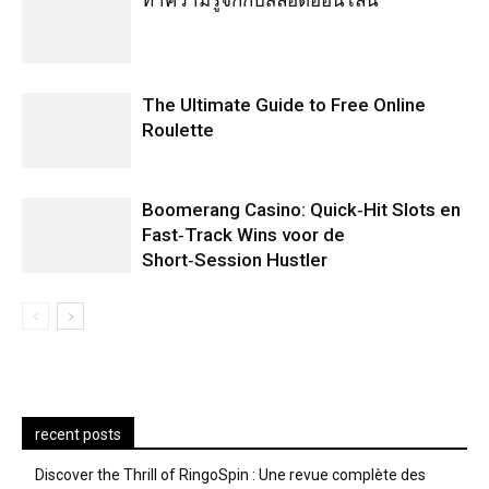
ทำความรู้จักกับสล็อตออนไลน์
The Ultimate Guide to Free Online
Roulette
Boomerang Casino: Quick‑Hit Slots en
Fast‑Track Wins voor de
Short‑Session Hustler
recent posts
Discover the Thrill of RingoSpin : Une revue complète des