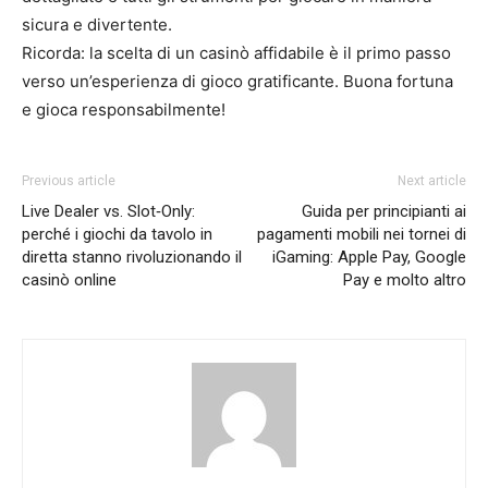
sicura e divertente.
Ricorda: la scelta di un casinò affidabile è il primo passo
verso un’esperienza di gioco gratificante. Buona fortuna
e gioca responsabilmente!
Previous article
Next article
Live Dealer vs. Slot‑Only:
Guida per principianti ai
perché i giochi da tavolo in
pagamenti mobili nei tornei di
diretta stanno rivoluzionando il
iGaming: Apple Pay, Google
casinò online
Pay e molto altro