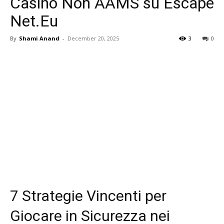
Casino Non AAMS su Escape
Net.Eu
By
Shami Anand
-
December 20, 2025
3
0
7 Strategie Vincenti per
Giocare in Sicurezza nei