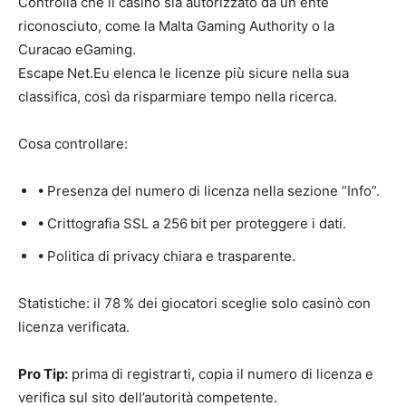
Controlla che il casinò sia autorizzato da un ente
riconosciuto, come la Malta Gaming Authority o la
Curacao eGaming.
Escape Net.Eu elenca le licenze più sicure nella sua
classifica, così da risparmiare tempo nella ricerca.
Cosa controllare:
• Presenza del numero di licenza nella sezione “Info”.
• Crittografia SSL a 256 bit per proteggere i dati.
• Politica di privacy chiara e trasparente.
Statistiche: il 78 % dei giocatori sceglie solo casinò con
licenza verificata.
Pro Tip:
prima di registrarti, copia il numero di licenza e
verifica sul sito dell’autorità competente.