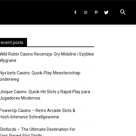
recent posts
Wild Robin Casino Recenzja: Gry Mobilne i Szybkie
Wygrane
Nyx bets Casino: Quick‑Play Meesterschap
onderweg
Unique Casino: Quick‑Hit Slots y Rapid Play para
Jugadores Modernos
PowerUp Casino – Retro Arcade Slots &
Hoch‑Intensive Schnellgewinne
Slotlords – The Ultimate Destination for
Fast‑Paced Slot Thrills