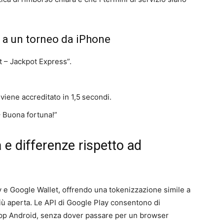
e a un torneo da iPhone
ot – Jackpot Express”.
viene accreditato in 1,5 secondi.
– Buona fortuna!”
 e differenze rispetto ad
 e Google Wallet, offrendo una tokenizzazione simile a
più aperta. Le API di Google Play consentono di
app Android, senza dover passare per un browser