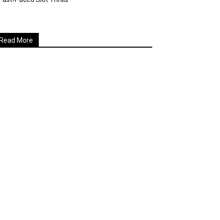
Read More