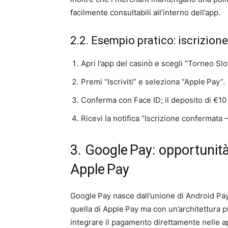
facilmente consultabili all’interno dell’app.
2.2. Esempio pratico: iscrizion
Apri l’app del casinò e scegli “Torneo Sl
Premi “Iscriviti” e seleziona “Apple Pay”.
Conferma con Face ID; il deposito di €10 
Ricevi la notifica “Iscrizione confermata 
3. Google Pay: opportunità
Apple Pay
Google Pay nasce dall’unione di Android Pay
quella di Apple Pay ma con un’architettura 
integrare il pagamento direttamente nelle 