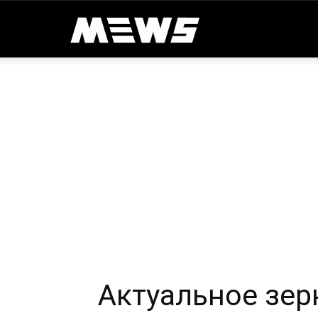
MEWS
Актуальное зер