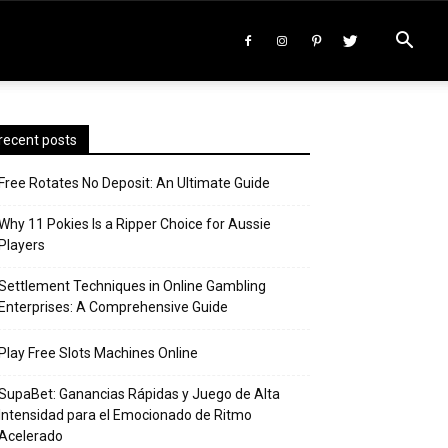
recent posts
Free Rotates No Deposit: An Ultimate Guide
Why 11 Pokies Is a Ripper Choice for Aussie
Players
Settlement Techniques in Online Gambling
Enterprises: A Comprehensive Guide
Play Free Slots Machines Online
SupaBet: Ganancias Rápidas y Juego de Alta
Intensidad para el Emocionado de Ritmo
Acelerado