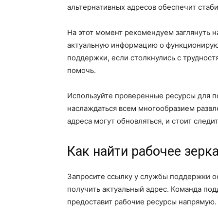
альтернативных адресов обеспечит стаби
На этот момент рекомендуем заглянуть 
актуальную информацию о функционирующ
поддержки, если столкнулись с трудност
помочь.
Используйте проверенные ресурсы для п
наслаждаться всем многообразием развл
адреса могут обновляться, и стоит следи
Как найти рабочее зерка
Запросите ссылку у службы поддержки о
получить актуальный адрес. Команда под
предоставит рабочие ресурсы напрямую.