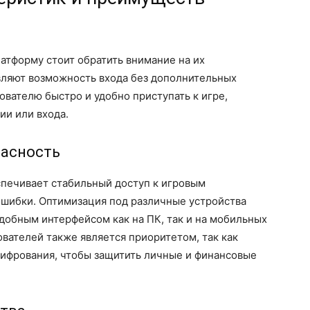
атформу стоит обратить внимание на их
вляют возможность входа без дополнительных
зователю быстро и удобно приступать к игре,
и или входа.
пасность
спечивает стабильный доступ к игровым
шибки. Оптимизация под различные устройства
добным интерфейсом как на ПК, так и на мобильных
ователей также является приоритетом, так как
ифрования, чтобы защитить личные и финансовые