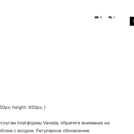
9
0
750px; height: 450px; }
услугам платформы Vavada, обратите внимание на
облем с входом. Регулярное обновление