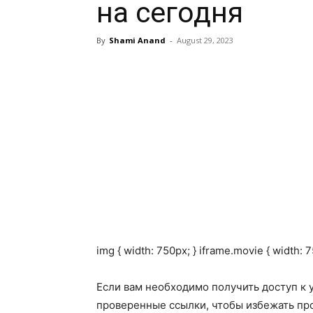
на сегодня
By
Shami Anand
-
August 29, 2023
img { width: 750px; } iframe.movie { width: 
Если вам необходимо получить доступ к 
проверенные ссылки, чтобы избежать пр