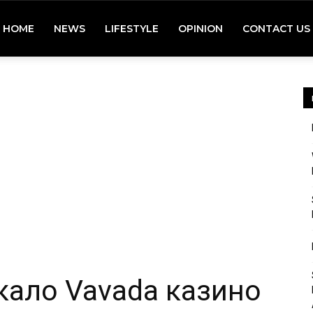
HOME
NEWS
LIFESTYLE
OPINION
CONTACT US
кало Vavada казино