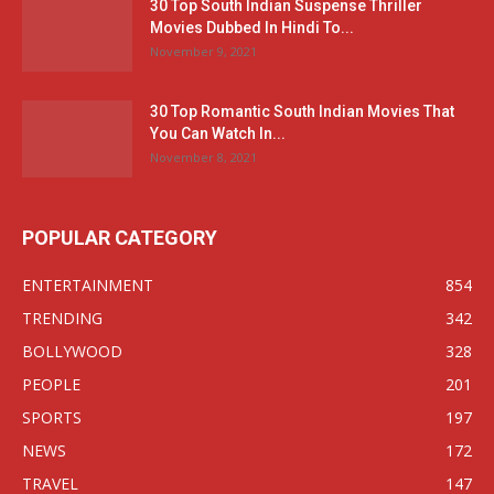
30 Top South Indian Suspense Thriller
Movies Dubbed In Hindi To...
November 9, 2021
30 Top Romantic South Indian Movies That
You Can Watch In...
November 8, 2021
POPULAR CATEGORY
ENTERTAINMENT
854
TRENDING
342
BOLLYWOOD
328
PEOPLE
201
SPORTS
197
NEWS
172
TRAVEL
147