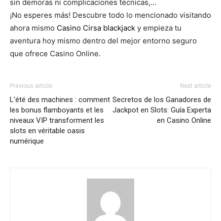
sin demoras ni complicaciones técnicas,…
¡No esperes más! Descubre todo lo mencionado visitando
ahora mismo
Casino Cirsa blackjack
​y empieza tu
aventura hoy mismo dentro del mejor entorno seguro
que ofrece Casino Online.
Previous article
Next article
L’été des machines : comment
Secretos de los Ganadores de
les bonus flamboyants et les
Jackpot en Slots: Guía Experta
niveaux VIP transforment les
en Casino Online
slots en véritable oasis
numérique