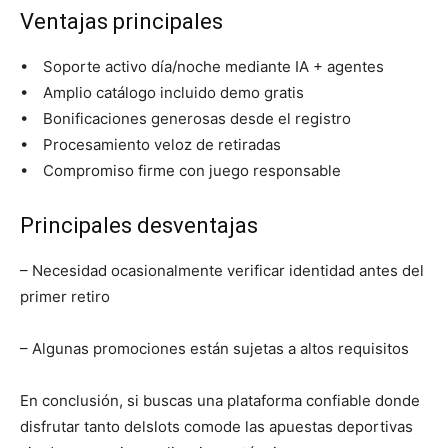
Ventajas principales
• Soporte activo día/noche mediante IA + agentes
• Amplio catálogo incluido demo gratis
• Bonificaciones generosas desde el registro
• Procesamiento veloz de retiradas
• Compromiso firme con juego responsable
Principales desventajas
– Necesidad ocasionalmente verificar identidad antes del
primer retiro
– Algunas promociones están sujetas a altos requisitos
En conclusión, si buscas una plataforma confiable donde
disfrutar tanto delslots comode las apuestas deportivas