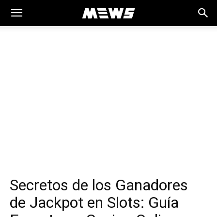
MEWS
Secretos de los Ganadores
de Jackpot en Slots: Guía