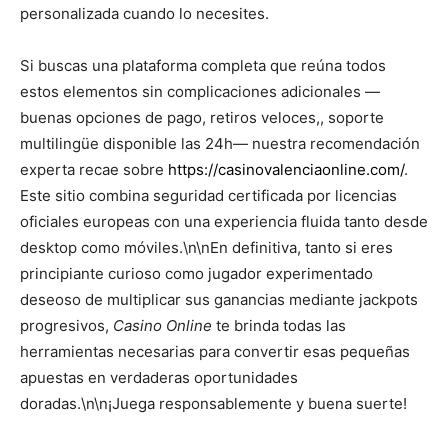
personalizada cuando lo necesites.
Si buscas una plataforma completa que reúna todos
estos elementos sin complicaciones adicionales —
buenas opciones de pago, retiros veloces,
, soporte
multilingüe disponible las 24h— nuestra recomendación
experta recae sobre
https://casinovalenciaonline.com/
.
Este sitio combina seguridad certificada por licencias
oficiales europeas con una experiencia fluida tanto desde
desktop como móviles.\n\nEn definitiva, tanto si eres
principiante curioso como jugador experimentado
deseoso de multiplicar sus ganancias mediante jackpots
progresivos,
Casino Online
te brinda todas las
herramientas necesarias para convertir esas pequeñas
apuestas en verdaderas oportunidades
doradas.\n\n¡Juega responsablemente y buena suerte!