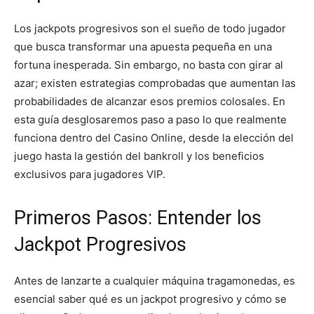
Los jackpots progresivos son el sueño de todo jugador
que busca transformar una apuesta pequeña en una
fortuna inesperada. Sin embargo, no basta con girar al
azar; existen estrategias comprobadas que aumentan las
probabilidades de alcanzar esos premios colosales. En
esta guía desglosaremos paso a paso lo que realmente
funciona dentro del Casino Online, desde la elección del
juego hasta la gestión del bankroll y los beneficios
exclusivos para jugadores VIP.
Primeros Pasos: Entender los
Jackpot Progresivos
Antes de lanzarte a cualquier máquina tragamonedas, es
esencial saber qué es un jackpot progresivo y cómo se