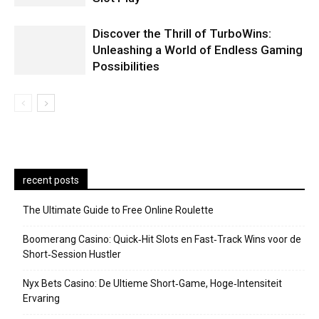
Discover the Thrill of TurboWins:
Unleashing a World of Endless Gaming
Possibilities
recent posts
The Ultimate Guide to Free Online Roulette
Boomerang Casino: Quick‑Hit Slots en Fast‑Track Wins voor de
Short‑Session Hustler
Nyx Bets Casino: De Ultieme Short‑Game, Hoge‑Intensiteit
Ervaring