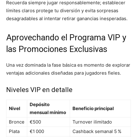
Recuerda siempre jugar responsablemente; establecer
límites claros protege tu diversión y evita sorpresas
desagradables al intentar retirar ganancias inesperadas.
Aprovechando el Programa VIP y
las Promociones Exclusivas
Una vez dominada la fase básica es momento de explorar
ventajas adicionales diseñadas para jugadores fieles.
Niveles VIP en detalle
Depósito
Nivel
Beneficio principal
mensual mínimo
Bronce
€500
Turnover ilimitado
Plata
€1 000
Cashback semanal 5 %