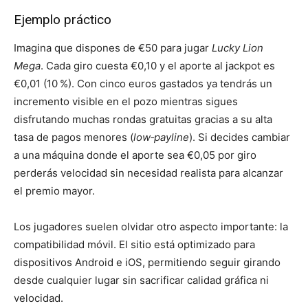
Ejemplo práctico
Imagina que dispones de €50 para jugar
Lucky Lion
Mega
. Cada giro cuesta €0,10 y el aporte al jackpot es
€0,01 (10 %). Con cinco euros gastados ya tendrás un
incremento visible en el pozo mientras sigues
disfrutando muchas rondas gratuitas gracias a su alta
tasa de pagos menores (
low‑payline
). Si decides cambiar
a una máquina donde el aporte sea €0,05 por giro
perderás velocidad sin necesidad realista para alcanzar
el premio mayor.
Los jugadores suelen olvidar otro aspecto importante: la
compatibilidad móvil. El sitio está optimizado para
dispositivos Android e iOS, permitiendo seguir girando
desde cualquier lugar sin sacrificar calidad gráfica ni
velocidad.