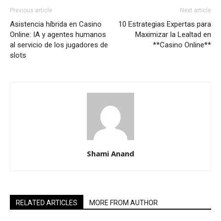
Previous article
Next article
Asistencia híbrida en Casino
10 Estrategias Expertas para
Online: IA y agentes humanos
Maximizar la Lealtad en
al servicio de los jugadores de
**Casino Online**
slots
Shami Anand
RELATED ARTICLES
MORE FROM AUTHOR