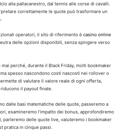
io alla pallacanestro, dal tennis alle corse di cavalli.
nterpretare correttamente le quote può trasformare un
.
izionali operatori, il sito di riferimento è
casino online
utra delle opzioni disponibili, senza spingere verso
mai perché, durante il Black Friday, molti bookmaker
i, ma spesso nascondono costi nascosti nei rollover o
permette di valutare il valore reale di ogni offerta,
riducono il payout finale.
iremo dalle basi matematiche delle quote, passeremo a
ratori, esamineremo l’impatto dei bonus, approfondiremo
i, parleremo delle quote live, valuteremo i bookmaker
pratica in cinque passi.