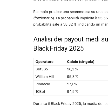
Esempio pratico: una scommessa su una parti
(frazionario). La probabilità implicita è 55,5
probabilità sale a 58,82 %, indicando un marg
Analisi dei payout medi su
Black Friday 2025
Operatore
Calcio (singola)
Bet365
96,2 %
William Hill
95,8 %
Pinnacle
97,1 %
10Bet
94,5 %
Durante il Black Friday 2025, la media dei pa