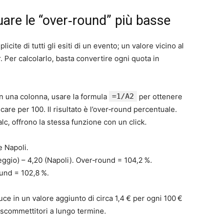
duare le “over‑round” più basse
icite di tutti gli esiti di un evento; un valore vicino al
. Per calcolarlo, basta convertire ogni quota in
in una colonna, usare la formula
=1/A2
per ottenere
care per 100. Il risultato è l’over‑round percentuale.
c, offrono la stessa funzione con un click.
e Napoli.
eggio) – 4,20 (Napoli). Over‑round = 104,2 %.
ound = 102,8 %.
duce in un valore aggiunto di circa 1,4 € per ogni 100 €
 scommettitori a lungo termine.