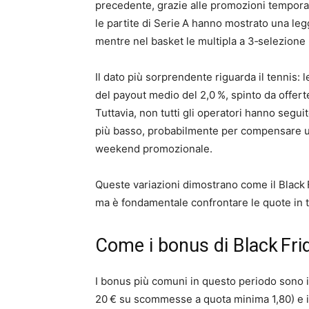
precedente, grazie alle promozioni temporan
le partite di Serie A hanno mostrato una le
mentre nel basket le multipla a 3‑selezione
Il dato più sorprendente riguarda il tennis
del payout medio del 2,0 %, spinto da offerte
Tuttavia, non tutti gli operatori hanno seg
più basso, probabilmente per compensare u
weekend promozionale.
Queste variazioni dimostrano come il Black
ma è fondamentale confrontare le quote in te
Come i bonus di Black Fri
I bonus più comuni in questo periodo sono il 
20 € su scommesse a quota minima 1,80) e il