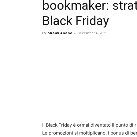
bookmaker: strate
Black Friday
By
Shami Anand
-
December 6, 2025
Il Black Friday è ormai diventato il punto d
Le promozioni si moltiplicano, i bonus di b