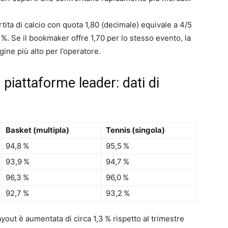
ta di calcio con quota 1,80 (decimale) equivale a 4/5
6 %. Se il bookmaker offre 1,70 per lo stesso evento, la
ine più alto per l’operatore.
 piattaforme leader: dati di
Basket (multipla)
Tennis (singola)
94,8 %
95,5 %
93,9 %
94,7 %
96,3 %
96,0 %
92,7 %
93,2 %
yout è aumentata di circa 1,3 % rispetto al trimestre