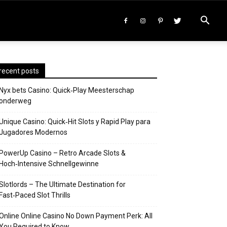
recent posts
Nyx bets Casino: Quick‑Play Meesterschap
onderweg
Unique Casino: Quick‑Hit Slots y Rapid Play para
Jugadores Modernos
PowerUp Casino – Retro Arcade Slots &
Hoch‑Intensive Schnellgewinne
Slotlords – The Ultimate Destination for
Fast‑Paced Slot Thrills
Online Online Casino No Down Payment Perk: All
You Required to Know