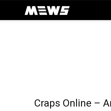
MEWS
Craps Online – An