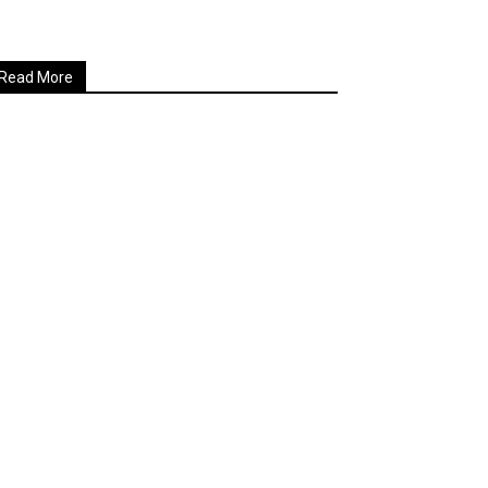
Read More