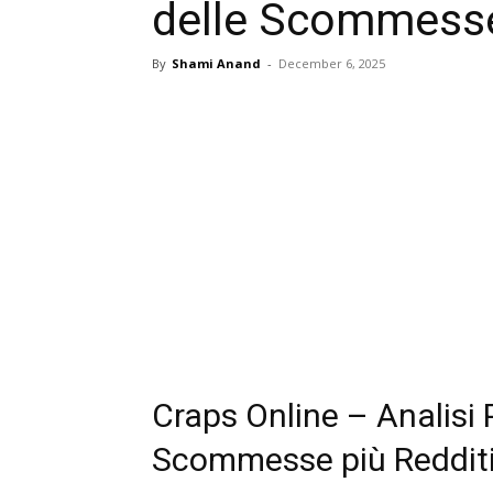
delle Scommesse 
By
Shami Anand
-
December 6, 2025
Craps Online – Analisi P
Scommesse più Redditi