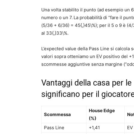
Una volta stabilito il punto (ad esempio un 
numero o un 7. La probabilità di “fare il pun
(5/36 + 6/36) = 45{,}45\%); per il 5 o 9 è (4
al 33{,}33\%.
L’expected value della Pass Line si calcola s
valori sopra otteniamo un EV positivo del +1
scommesse aggiuntive senza margine (“odd
Vantaggi della casa per l
significano per il giocator
House Edge
Scommessa
No
(%)
Pass Line
+1,41
EV 