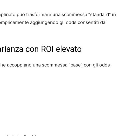
isciplinato può trasformare una scommessa “standard” in
semplicemente aggiungendo gli odds consentiti dal
ianza con ROI elevato
e che accoppiano una scommessa “base” con gli odds