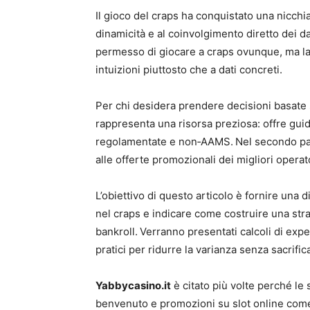
Il gioco del craps ha conquistato una nicchia
dinamicità e al coinvolgimento diretto dei dad
permesso di giocare a craps ovunque, ma la 
intuizioni piuttosto che a dati concreti.
Per chi desidera prendere decisioni basate s
rappresenta una risorsa preziosa: offre guid
regolamentate e non‑AAMS. Nel secondo para
alle offerte promozionali dei migliori opera
L’obiettivo di questo articolo è fornire una
nel craps e indicare come costruire una stra
bankroll. Verranno presentati calcoli di exp
pratici per ridurre la varianza senza sacrifi
Yabbycasino.it
è citato più volte perché le
benvenuto e promozioni su slot online com