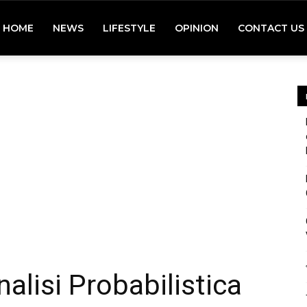
HOME
NEWS
LIFESTYLE
OPINION
CONTACT US
alisi Probabilistica