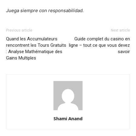
Juega siempre con responsabilidad.
Previous article
Next article
Quand les Accumulateurs
Guide complet du casino en
rencontrent les Tours Gratuits
ligne – tout ce que vous devez
: Analyse Mathématique des
savoir
Gains Multiples
Shami Anand