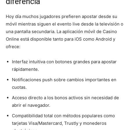
diferencia
Hoy día muchos jugadores prefieren apostar desde su
móvil mientras siguen el evento live desde la televisión o
una pantalla secundaria. La aplicación móvil de Casino
Online está disponible tanto para iOS como Android y
ofrece:
Interfaz intuitiva con botones grandes para apostar
rápidamente.
Notificaciones push sobre cambios importantes en
cuotas.
Acceso directo a los bonos activos sin necesidad de
abrir el navegador.
Compatibilidad total con métodos populares como
tarjetas Visa/Mastercard, Trustly y monederos