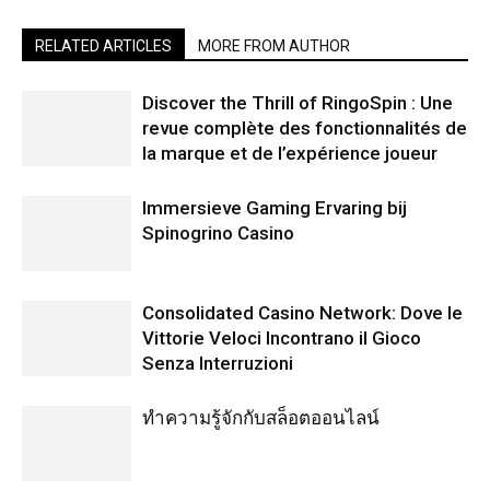
RELATED ARTICLES
MORE FROM AUTHOR
Discover the Thrill of RingoSpin : Une
revue complète des fonctionnalités de
la marque et de l’expérience joueur
Immersieve Gaming Ervaring bij
Spinogrino Casino
Consolidated Casino Network: Dove le
Vittorie Veloci Incontrano il Gioco
Senza Interruzioni
ทำความรู้จักกับสล็อตออนไลน์