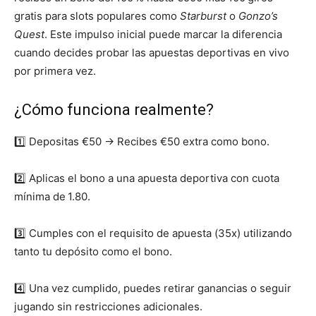
gratis para slots populares como
Starburst
o
Gonzo’s
Quest
. Este impulso inicial puede marcar la diferencia
cuando decides probar las apuestas deportivas en vivo
por primera vez.
¿Cómo funciona realmente?
1️⃣ Depositas €50 → Recibes €50 extra como bono.
2️⃣ Aplicas el bono a una apuesta deportiva con cuota
mínima de 1.80.
3️⃣ Cumples con el requisito de apuesta (35x) utilizando
tanto tu depósito como el bono.
4️⃣ Una vez cumplido, puedes retirar ganancias o seguir
jugando sin restricciones adicionales.