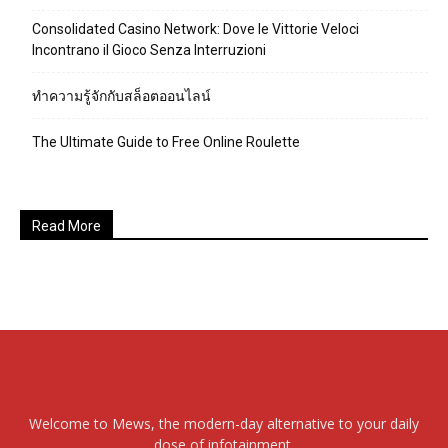
Consolidated Casino Network: Dove le Vittorie Veloci
Incontrano il Gioco Senza Interruzioni
ทำความรู้จักกับสล็อตออนไลน์
The Ultimate Guide to Free Online Roulette
Read More
Welcome to Mews, the modern-day alternative to your daily
dose of infotainment.