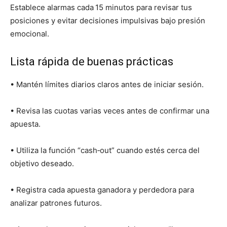
Establece alarmas cada 15 minutos para revisar tus
posiciones y evitar decisiones impulsivas bajo presión
emocional.
Lista rápida de buenas prácticas
• Mantén límites diarios claros antes de iniciar sesión.
• Revisa las cuotas varias veces antes de confirmar una
apuesta.
• Utiliza la función “cash‑out” cuando estés cerca del
objetivo deseado.
• Registra cada apuesta ganadora y perdedora para
analizar patrones futuros.