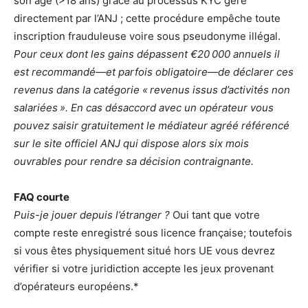
son âge (>18 ans) grâce au processus KYC géré
directement par l’ANJ ; cette procédure empêche toute
inscription frauduleuse voire sous pseudonyme illégal.
Pour ceux dont les gains dépassent €20 000 annuels il
est recommandé—et parfois obligatoire—de déclarer ces
revenus dans la catégorie « revenus issus d’activités non
salariées ». En cas désaccord avec un opérateur vous
pouvez saisir gratuitement le médiateur agréé référencé
sur le site officiel ANJ qui dispose alors six mois
ouvrables pour rendre sa décision contraignante.
FAQ courte
Puis-je jouer depuis l’étranger ?
Oui tant que votre
compte reste enregistré sous licence française; toutefois
si vous êtes physiquement situé hors UE vous devrez
vérifier si votre juridiction accepte les jeux provenant
d’opérateurs européens.*