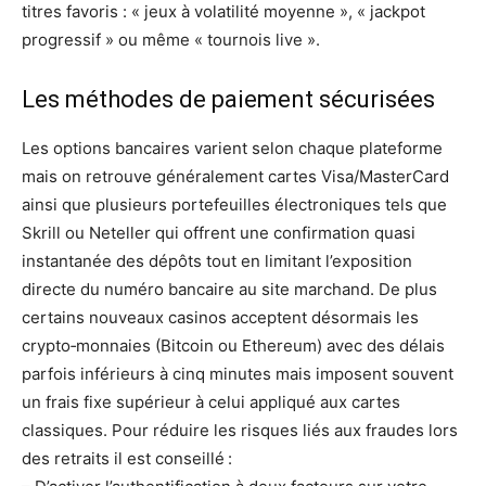
titres favoris : « jeux à volatilité moyenne », « jackpot
progressif » ou même « tournois live ».
Les méthodes de paiement sécurisées
Les options bancaires varient selon chaque plateforme
mais on retrouve généralement cartes Visa/MasterCard
ainsi que plusieurs portefeuilles électroniques tels que
Skrill ou Neteller qui offrent une confirmation quasi
instantanée des dépôts tout en limitant l’exposition
directe du numéro bancaire au site marchand. De plus
certains nouveaux casinos acceptent désormais les
crypto‑monnaies (Bitcoin ou Ethereum) avec des délais
parfois inférieurs à cinq minutes mais imposent souvent
un frais fixe supérieur à celui appliqué aux cartes
classiques. Pour réduire les risques liés aux fraudes lors
des retraits il est conseillé :