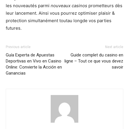
les nouveautés parmi
nouveaux casinos
prometteurs dès
leur lancement.​ Ainsi vous pourrez optimiser plaisir &
protection simultanément toutau long​de vos parties
futures.​
Previous article
Next article
Guía Experta de Apuestas
Guide complet du casino en
Deportivas en Vivo en Casino
ligne – Tout ce que vous devez
Online: Convierte la Acción en
savoir
Ganancias