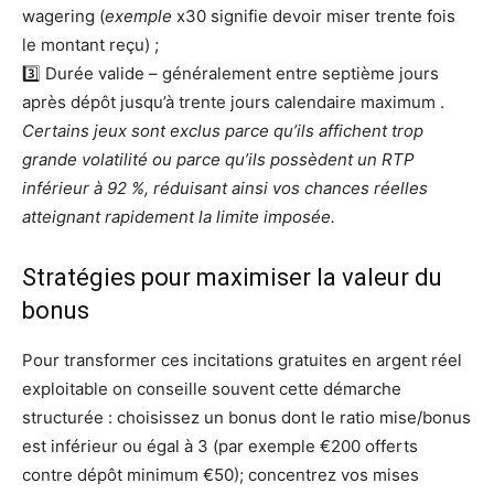
wagering (
exemple
x30 signifie devoir miser trente fois
le montant reçu) ;
3️⃣ Durée valide – généralement entre septième jours
après dépôt jusqu’à trente jours calendaire maximum .
Certains jeux sont exclus parce qu’ils affichent trop
grande volatilité ou parce qu’ils possèdent un RTP
inférieur à 92 %, réduisant ainsi vos chances réelles
atteignant rapidement la limite imposée.
Stratégies pour maximiser la valeur du
bonus
Pour transformer ces incitations gratuites en argent réel
exploitable on conseille souvent cette démarche
structurée : choisissez un bonus dont le ratio mise/bonus
est inférieur ou égal à 3 (par exemple €200 offerts
contre dépôt minimum €50); concentrez vos mises