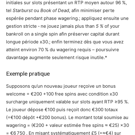
initiales sur slots présentant un RTP moyen autour 96 %,
tel
Starburst
ou
Book of Dead
, afin minimiser perte
espérée pendant phase wagering.; appliquez ensuite une
gestion stricte ‑ ne jouez jamais plus than
5 %
of your
bankroll on a single spin afin préserver capital durant
longue période x30.; enfin terminez dès que vous avez
atteint environ 70 % du wagering requis – poursuivre
davantage augmente seulement risque inutile.*
Exemple pratique
Supposons qu’un nouveau joueur reçoive un bonus
welcome = €200 +100 free spins avec condition x30
surcharge uniquement valable sur slots ayant RTP ≥95 %.
Le joueur dépose €100 puis reçoit donc €300 totaux
(=€100 dépôt +€200 bonus). Le montant total soumise au
wagering = (€200 + valeur estimée free spins ≈ €25) ×30
= €6 750 . En misant systématiquement £5 (=≈€4) sur