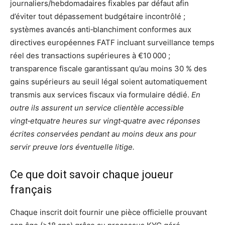
journaliers/hebdomadaires fixables par défaut afin
d’éviter tout dépassement budgétaire incontrôlé ;
systèmes avancés anti‑blanchiment conformes aux
directives européennes FATF incluant surveillance temps
réel des transactions supérieures à €10 000 ;
transparence fiscale garantissant qu’au moins 30 % des
gains supérieurs au seuil légal soient automatiquement
transmis aux services fiscaux via formulaire dédié.
En
outre ils assurent un service clientèle accessible
vingt‑et­quatre heures sur vingt‑quatre avec réponses
écrites conservées pendant au moins deux ans pour
servir preuve lors éventuelle litige.
Ce que doit savoir chaque joueur
français
Chaque inscrit doit fournir une pièce officielle prouvant