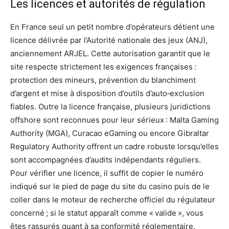
Les licences et autorités de régulation
En France seul un petit nombre d’opérateurs détient une
licence délivrée par l’Autorité nationale des jeux (ANJ),
anciennement ARJEL. Cette autorisation garantit que le
site respecte strictement les exigences françaises :
protection des mineurs, prévention du blanchiment
d’argent et mise à disposition d’outils d’auto‑exclusion
fiables. Outre la licence française, plusieurs juridictions
offshore sont reconnues pour leur sérieux : Malta Gaming
Authority (MGA), Curacao eGaming ou encore Gibraltar
Regulatory Authority offrent un cadre robuste lorsqu’elles
sont accompagnées d’audits indépendants réguliers.
Pour vérifier une licence, il suffit de copier le numéro
indiqué sur le pied de page du site du casino puis de le
coller dans le moteur de recherche officiel du régulateur
concerné ; si le statut apparaît comme « valide », vous
êtes rassurés quant à sa conformité réglementaire.