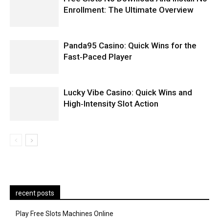
Enrollment: The Ultimate Overview
Panda95 Casino: Quick Wins for the
Fast‑Paced Player
Lucky Vibe Casino: Quick Wins and
High‑Intensity Slot Action
recent posts
Play Free Slots Machines Online