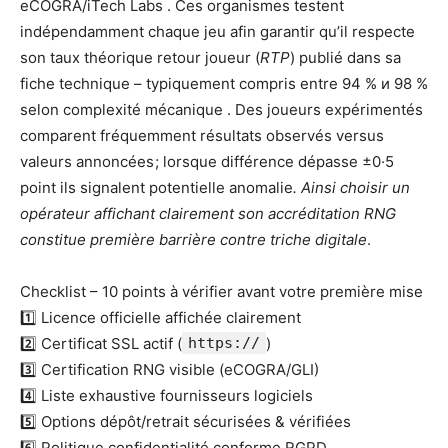
eCOGRA/iTech Labs . Ces organismes testent
indépendamment chaque jeu afin garantir qu’il respecte
son taux théorique retour joueur (
RTP
) publié dans sa
fiche technique – typiquement compris entre 94 % и 98 %
selon complexité mécanique . Des joueurs expérimentés
comparent fréquemment résultats observés versus
valeurs annoncées ; lorsque différence dépasse ±0·5
point ils signalent potentielle anomalie
. Ainsi choisir un
opérateur affichant clairement son accréditation RNG
constitue première barrière contre triche digitale
.
Checklist – 10 points à vérifier avant votre première mise
1️⃣ Licence officielle affichée clairement
2️⃣ Certificat SSL actif (
https://
)
3️⃣ Certification RNG visible (eCOGRA/GLI)
4️⃣ Liste exhaustive fournisseurs logiciels
5️⃣ Options dépôt/retrait sécurisées & vérifiées
6️⃣ Politique confidentialité conforme RGPD