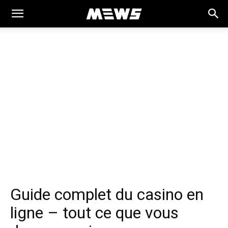
MEWS
Guide complet du casino en
ligne – tout ce que vous