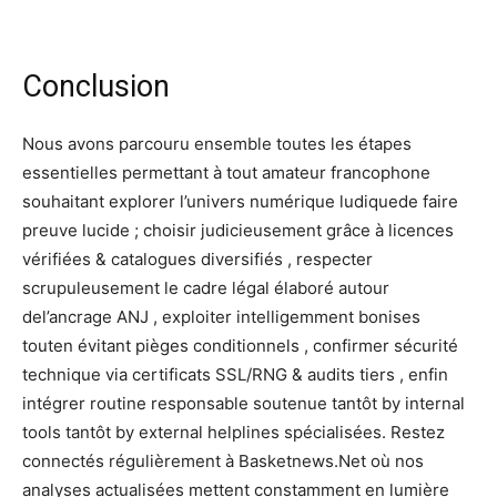
RÉELLEMENT.
Conclusion
Nous avons parcouru ensemble toutes les étapes
essentielles permettant à tout amateur francophone
souhaitant explorer l’univers numérique ludique​de faire
preuve lucide ; choisir judicieusement grâce à licences
vérifiées & catalogues diversifiés , respecter
scrupuleusement le cadre légal élaboré autour
del’ancrage ANJ , exploiter intelligemment boni­ses
touten évitant pièges conditionnels , confirmer sécurité
technique via certificats SSL/RNG & audits tiers , enfin
intégrer routine responsable soutenue tantôt by internal
tools tantôt by external helplines spécialisées​. Restez
connectés régulièrement à Basketnews.Net où nos
analyses actualisées mettent constamment ​en lumière ​