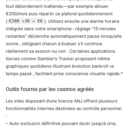
tout débordement inattendu — par exemple allouer
€200/mois puis répartir ce plafond quotidiennement
(
€200 ÷30 ≈ €6
). Utilisez ensuite une alarme horaire
intégrée dans votre smartphone : réglage “15 minutes
restantes” déclenche automatiquement pause lorsqu’elle
sonne , obligeant chacun à évaluer s’il continue
réellement sa session ou non . Certaines applications
tierces comme Gambler’s Tracker proposent même
graphiques quotidiens illustrant évolution bankroll vs
temps passé , facilitant prise conscience visuelle rapide.*
Outils fournis par les casinos agréés
Les sites disposant d’une licence ANJ offrent plusieurs
fonctionnalités internes destinées au contrôle personnel
:
– Auto-exclusion définitive pouvant durer jusqu’à cinq