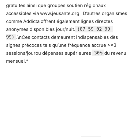
gratuites ainsi que groupes soutien régionaux
accessibles via www.jeusante.org . D’autres organismes
comme Addicta offrent également lignes directes
anonymes disponibles jour/nuit.
(07 59 02 99
99)
.\nCes contacts demeurent indispensables dès
signes précoces tels qu’une fréquence accrue >×3
sessions/jour​ou dépenses supérieures
30%
du revenu
mensuel.*
TÉMOIGNAGE FICTIF – MARIE L.,
PARIS
APRÈS AVOIR ACCUMULÉ TROIS
SEMAINES CONSÉCUTIVES OÙ SES
PERTES EXCÉDAIENT LARGEMENT
SON BUDGET PRÉVU (€400 ALORS