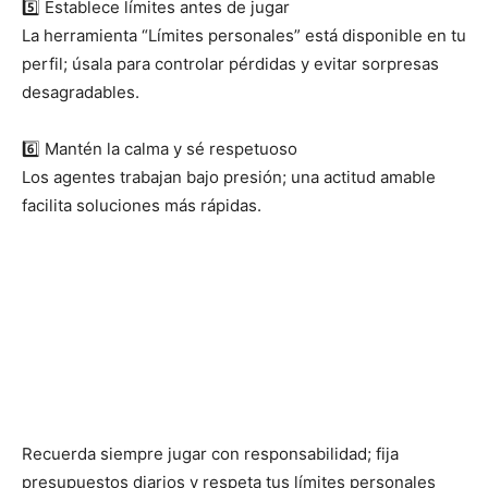
5️⃣ Establece límites antes de jugar
La herramienta “Límites personales” está disponible en tu
perfil; úsala para controlar pérdidas y evitar sorpresas
desagradables.
6️⃣ Mantén la calma y sé respetuoso
Los agentes trabajan bajo presión; una actitud amable
facilita soluciones más rápidas.
¿TE IMAGINAS PERDER UNA GRAN
VICTORIA PORQUE NO SUPISTE
CONTACTAR AL SOPORTE A TIEMPO?
CON ESTOS PASOS PUEDES EVITARLO
FÁCILMENTE.
Recuerda siempre jugar con responsabilidad; fija
presupuestos diarios y respeta tus límites personales