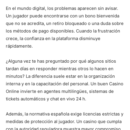
En el mundo digital, los problemas aparecen sin avisar.
Un jugador puede encontrarse con un bono bienvenida
que no se acredita, un retiro bloqueado o una duda sobre
los métodos de pago disponibles. Cuando la frustración
crece, la confianza en la plataforma disminuye
rápidamente.
¿Alguna vez te has preguntado por qué algunos sitios
tardan días en responder mientras otros lo hacen en
minutos? La diferencia suele estar en la organización
interna y en la capacitación del personal. Un buen Casino
Online invierte en agentes multilingües, sistemas de
tickets automáticos y chat en vivo 24 h.
Además, la normativa española exige licencias estrictas y
medidas de protección al jugador. Un casino que cumpla
con la autoridad reguladora muestra mayor compromiso