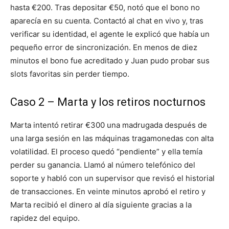
hasta €200. Tras depositar €50, notó que el bono no
aparecía en su cuenta. Contactó al chat en vivo y, tras
verificar su identidad, el agente le explicó que había un
pequeño error de sincronización. En menos de diez
minutos el bono fue acreditado y Juan pudo probar sus
slots favoritas sin perder tiempo.
Caso 2 – Marta y los retiros nocturnos
Marta intentó retirar €300 una madrugada después de
una larga sesión en las máquinas tragamonedas con alta
volatilidad. El proceso quedó “pendiente” y ella temía
perder su ganancia. Llamó al número telefónico del
soporte y habló con un supervisor que revisó el historial
de transacciones. En veinte minutos aprobó el retiro y
Marta recibió el dinero al día siguiente gracias a la
rapidez del equipo.