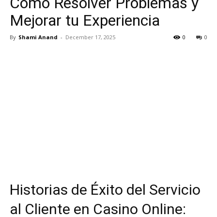
Cómo Resolver Problemas y
Mejorar tu Experiencia
By
Shami Anand
-
December 17, 2025
0
0
Historias de Éxito del Servicio
al Cliente en Casino Online: