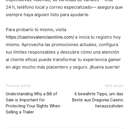
24 h, teléfono local y correo especializado— asegura que
siempre haya alguien listo para ayudarte.
Para probarlo tú mismo, visita
https://casinovalenciaonline.com/
e inicia tu registro hoy
mismo. Aprovecha las promociones actuales, configura
tus límites responsables y descubre cómo una atención
al cliente eficaz puede transformar tu experiencia gamer
en algo mucho más placentero y seguro. ¡Buena suerte!
Previous article
Next article
Understanding Why a Bill of
6 bewährte Tipps, um das
Sale is Important for
Beste aus Dragonia Casino
Protecting Your Rights When
herauszuholen
Selling a Trailer