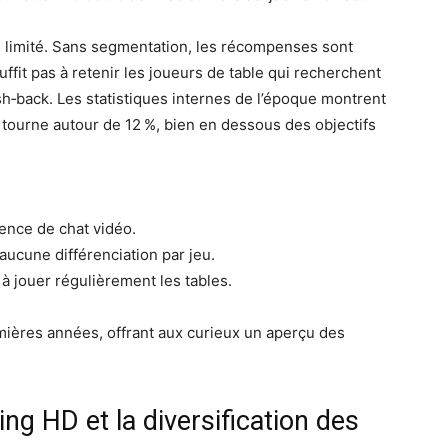
 limité. Sans segmentation, les récompenses sont
ffit pas à retenir les joueurs de table qui recherchent
h‑back. Les statistiques internes de l’époque montrent
tourne autour de 12 %, bien en dessous des objectifs
sence de chat vidéo.
aucune différenciation par jeu.
n à jouer régulièrement les tables.
mières années, offrant aux curieux un aperçu des
ng HD et la diversification des