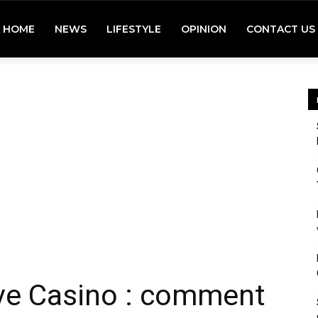
HOME
NEWS
LIFESTYLE
OPINION
CONTACT US
ive Casino : comment