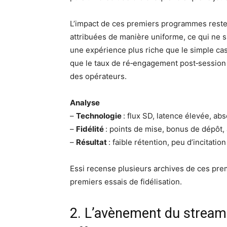
L’impact de ces premiers programmes reste
attribuées de manière uniforme, ce qui ne su
une expérience plus riche que le simple cas
que le taux de ré‑engagement post‑session 
des opérateurs.
Analyse
–
Technologie
: flux SD, latence élevée, ab
–
Fidélité
: points de mise, bonus de dépôt, 
–
Résultat
: faible rétention, peu d’incitatio
Essi recense plusieurs archives de ces pre
premiers essais de fidélisation.
2. L’avènement du streami