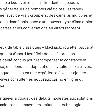
sino a bouleversé la manière dont les joueurs
es générateurs de nombres aléatoires, les tables
réel avec de vrais croupiers, des caméras multiples et
ution a donné naissance à un nouveau type d’immersion,
 cartes et les conversations en direct recréent
eux de table classiques – blackjack, roulette, baccarat
x qui ont d’abord bénéficié des améliorations
fidélité conçus pour récompenser la constance et
se, des bonus de dépôt et des invitations exclusives,
haque session en une expérience à valeur ajoutée.
pouvez consulter les
nouveaux casino en ligne
qui
vants.
storique‑analytique : des débuts modestes aux solutions
xaminerons comment les limitations technologiques