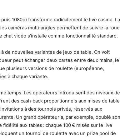
puis 1080p) transforme radicalement le live casino. La
es caméras multi‑angles permettent de suivre la roue
e chat vidéo s’installe comme fonctionnalité standard.
à de nouvelles variantes de jeux de table. On voit
e joueur peut échanger deux cartes entre deux mains, le
que plusieurs versions de roulette (européenne,
ées à chaque variante.
me temps. Les opérateurs introduisent des niveaux de
offrent des cash‑back proportionnels aux mises de table
 invitations à des tournois privés, réservés aux
ante. Un grand opérateur a, par exemple, doublé son
 fidélité aux tables : chaque 100 € misés sur le live
bloquent un tournoi de roulette avec un prize pool de