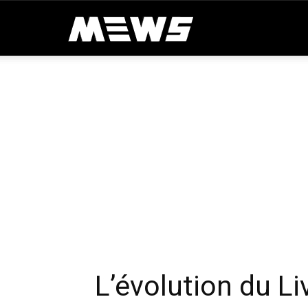
MEWS
L’évolution du L