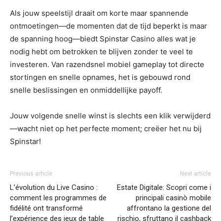
Als jouw speelstijl draait om korte maar spannende
ontmoetingen—de momenten dat de tijd beperkt is maar
de spanning hoog—biedt Spinstar Casino alles wat je
nodig hebt om betrokken te blijven zonder te veel te
investeren. Van razendsnel mobiel gameplay tot directe
stortingen en snelle opnames, het is gebouwd rond
snelle beslissingen en onmiddellijke payoff.
Jouw volgende snelle winst is slechts een klik verwijderd
—wacht niet op het perfecte moment; creëer het nu bij
Spinstar!
Previous article
Next article
L’évolution du Live Casino :
Estate Digitale: Scopri come i
comment les programmes de
principali casinò mobile
fidélité ont transformé
affrontano la gestione del
l’expérience des jeux de table
rischio, sfruttano il cashback