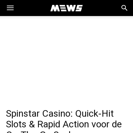
MEWS
Spinstar Casino: Quick‑Hit
Slots & Rapid Action voor de