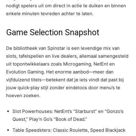
nodigt spelers uit om direct in actie te duiken en binnen
enkele minuten tevreden achter te laten.
Game Selection Snapshot
De bibliotheek van Spinstar is een levendige mix van
slots, tafelspellen en live dealers, allemaal samengesteld
uit topontwikkelaars zoals Microgaming, NetEnt en
Evolution Gaming. Het enorme aanbod—meer dan
vijfduizend titels—betekent dat je iets vindt dat past bij
jouw quick‑play stijl zonder eindeloos door menu’s te
hoeven zoeken.
Slot Powerhouses: NetEnt’s “Starburst” en “Gonzo’s
Quest,” Play’n Go’s “Book of Dead.”
Table Speedsters: Classic Roulette, Speed Blackjack