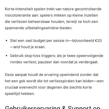
Korte‑intensiteit spelen trekt van nature gecontroleerde
risicotolerantie aan: spelers mikken op kleine inzetten
die verliezen beheersbaar houden, terwijl ze toch een
spannende uitbetalingswindow bieden.
Stel een vast budget per sessie in—bijvoorbeeld €20
—and houd je eraan.
Gebruik stop‑loss triggers: als je twee opeenvolgende
rondes verliest, pauzeer dan voordat je verdergaat.
Deze aanpak houdt de ervaring opwindend zonder dat
het een gok wordt die tot verliesspiralen kan leiden—een
cruciaal evenwicht voor degenen die slechts korte
speeltijd hebben.
Gebruikerservaring & Support op