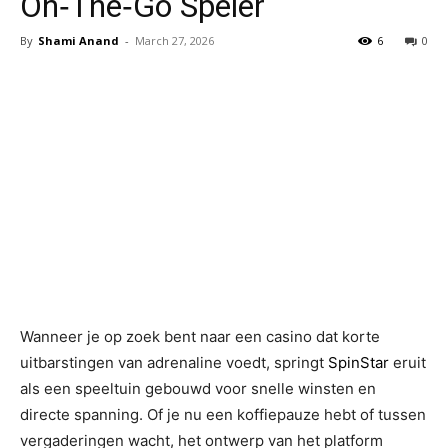
On‑The‑Go Speler
By
Shami Anand
-
March 27, 2026
6
0
Wanneer je op zoek bent naar een casino dat korte
uitbarstingen van adrenaline voedt, springt
SpinStar
eruit
als een speeltuin gebouwd voor snelle winsten en
directe spanning. Of je nu een koffiepauze hebt of tussen
vergaderingen wacht, het ontwerp van het platform